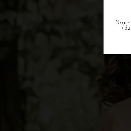
Non-a
(d