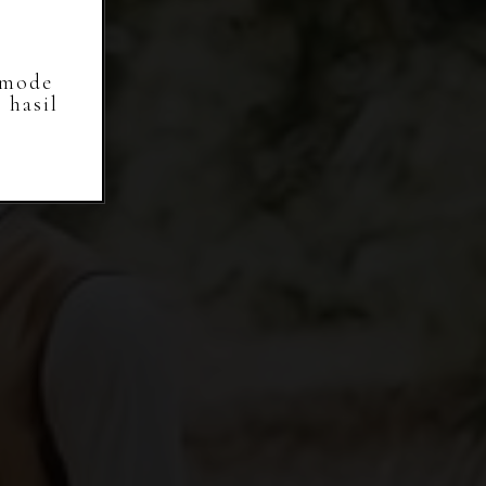
 mode
 hasil