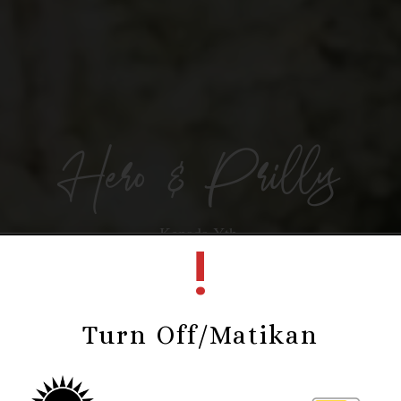
Hero & Prilly
Kepada Yth.
!
Mohon maaf bila penulisan nama dan gelar tidak sesuai
Turn Off/Matikan
Buka Undangan
Mohon maaf apabila ada kesalahan penulisan nama/gelar