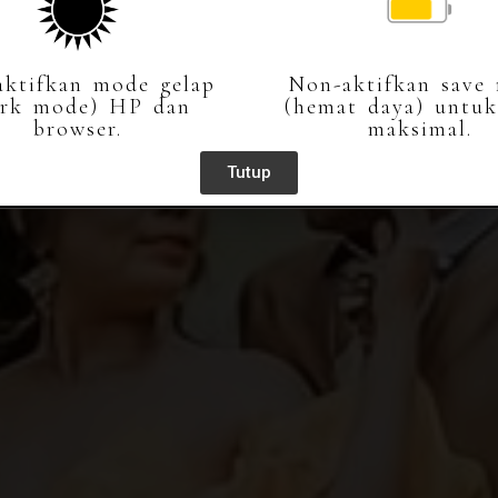
ktifkan mode gelap
Non-aktifkan save
ark mode) HP dan
(hemat daya) untuk
browser.
maksimal.
Tutup