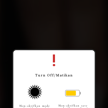
!
Turn Off/Matikan
Robby Effendy & Susan
Non-aktifkan save
Non-aktifkan mode