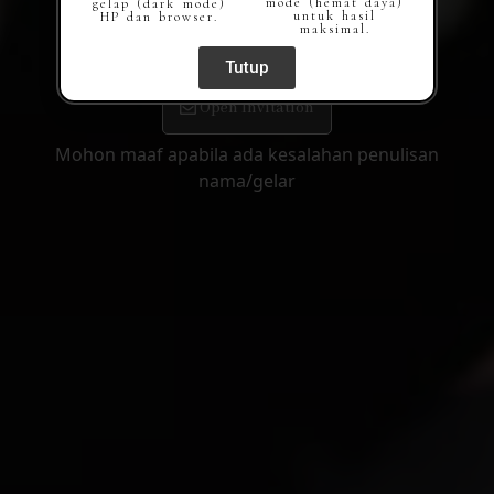
mode (hemat daya)
gelap (dark mode)
untuk hasil
HP dan browser.
maksimal.
Dear:
Tutup
Open Invitation
Mohon maaf apabila ada kesalahan penulisan
nama/gelar