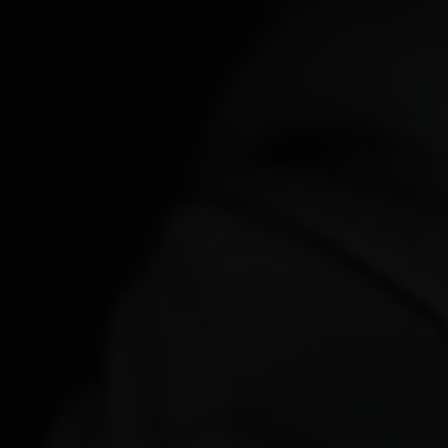
0
0
0
0
Days
Hours
Minutes
Seconds
Save the Date